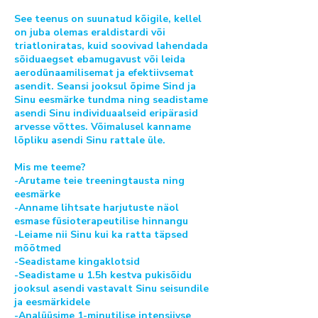
See teenus on suunatud kõigile, kellel
on juba olemas eraldistardi või
triatloniratas, kuid soovivad lahendada
sõiduaegset ebamugavust või leida
aerodünaamilisemat ja efektiivsemat
asendit. Seansi jooksul õpime Sind ja
Sinu eesmärke tundma ning seadistame
asendi Sinu individuaalseid eripärasid
arvesse võttes. Võimalusel kanname
lõpliku asendi Sinu rattale üle.
Mis me teeme?
-Arutame teie treeningtausta ning
eesmärke
-Anname lihtsate harjutuste näol
esmase füsioterapeutilise hinnangu
-Leiame nii Sinu kui ka ratta täpsed
mõõtmed
-Seadistame kingaklotsid
-Seadistame u 1.5h kestva pukisõidu
jooksul asendi vastavalt Sinu seisundile
ja eesmärkidele
-Analüüsime 1-minutilise intensiivse