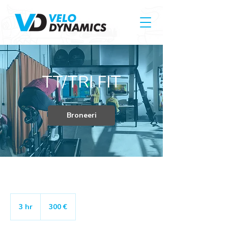
TT/TRI FIT
Broneeri
300
eurot
3 hr
3
300 €
h
r