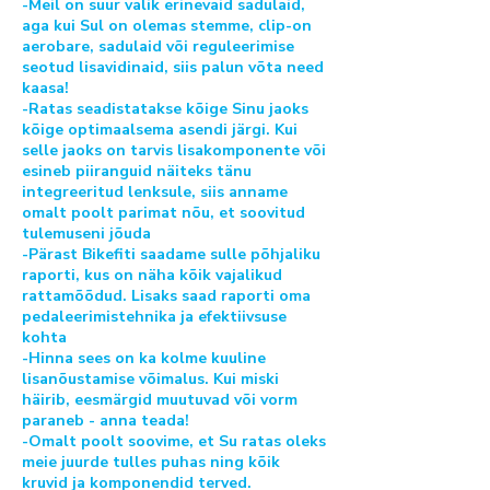
-Meil on suur valik erinevaid sadulaid,
aga kui Sul on olemas stemme, clip-on
aerobare, sadulaid või reguleerimise
seotud lisavidinaid, siis palun võta need
kaasa!
-Ratas seadistatakse kõige Sinu jaoks
kõige optimaalsema asendi järgi. Kui
selle jaoks on tarvis lisakomponente või
esineb piiranguid näiteks tänu
integreeritud lenksule, siis anname
omalt poolt parimat nõu, et soovitud
tulemuseni jõuda
-Pärast Bikefiti saadame sulle põhjaliku
raporti, kus on näha kõik vajalikud
rattamõõdud. Lisaks saad raporti oma
pedaleerimistehnika ja efektiivsuse
kohta
-Hinna sees on ka kolme kuuline
lisanõustamise võimalus. Kui miski
häirib, eesmärgid muutuvad või vorm
paraneb - anna teada!
-Omalt poolt soovime, et Su ratas oleks
meie juurde tulles puhas ning kõik
kruvid ja komponendid terved.