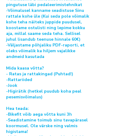
pingutuse läbi pedaleerimistehnikat
-Võimalusel kanname seadistuse Sinu
rattale kohe üle (Kui seda pole võimalik
kohe teha näiteks juppide puudusel,
koostame ostulisti ning lepime kokku
aja, millal saame seda teha. Sellisel
juhul lisandub teenuse hinnale 60€)
-Väljastame põhjaliku PDF-raporti, et
oleks võimalik ka hiljem vajalikke
andmeid kasutada
Mida kaasa võtta?
- Ratas ja rattakingad (Puhtad!)
-Rattariided
-Jook
-Higirätik (hetkel puudub koha peal
pesemisvõimalus)
Hea teada:
-Bikefit võib aega võtta kuni 3h
-Seadistamine toimub sinu tavapärasel
koormusel. Ole värske ning valmis
higistama!