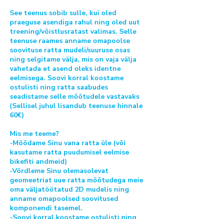
See teenus sobib sulle, kui oled
praeguse asendiga rahul ning oled uut
treening/võistlusratast valimas. Selle
teenuse raames anname omapoolse
soovituse ratta mudeli/suuruse osas
ning selgitame välja, mis on vaja välja
vahetada et asend oleks identne
eelmisega. Soovi korral koostame
ostulisti ning ratta saabudes
seadistame selle mõõtudele vastavaks
(Sellisel juhul lisandub teenuse hinnale
60€)
Mis me teeme?
-Mõõdame Sinu vana ratta üle (või
kasutame ratta puudumisel eelmise
bikefiti andmeid)
-Võrdleme Sinu olemasolevat
geomeetriat uue ratta mõõtudega meie
oma väljatöötatud 2D mudelis ning
anname omapoolsed soovitused
komponendi tasemel.
-Soovi korral koostame ostulisti ning