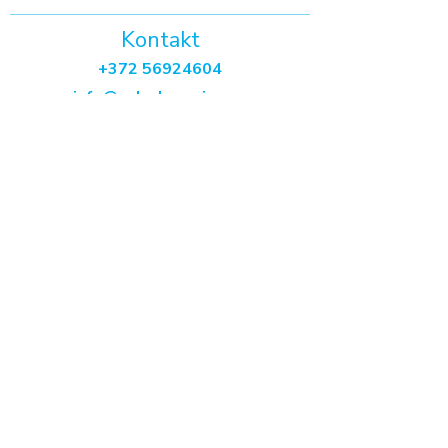
Kontakt
+372 56924604
info@velodynamics.ee
​Velodynamics OÜ
(14613930)
Aadress
Akadeemia tee 47
13520 Tallinn
3. korrus