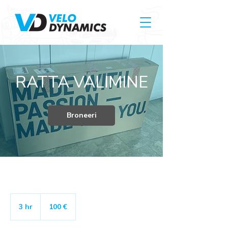
RATTA VALIMINE
Broneeri
100
eurot
3 hr
3
100 €
h
r