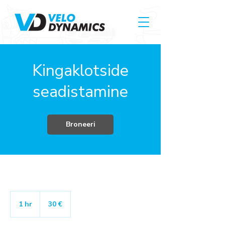
Kingaklotside
seadistamine
Broneeri
30
eurot
1 hr
1
30 €
h