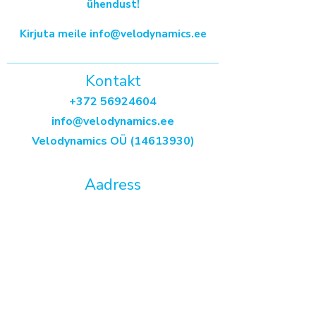
ühendust!
Kirjuta meile info@velodynamics.ee
Kontakt
+372 56924604
info@velodynamics.ee
​Velodynamics OÜ
(14613930)
Aadress
Akadeemia tee 47
13520 Tallinn
3. korrus